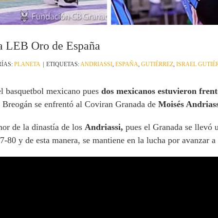
la LEB Oro de España
ÍAS:
PLANETA
|
ETIQUETAS:
ANDRIASSI
,
ESPAÑA
,
GUTIÉRREZ
,
ISRAEL GUTIÉ
n el basquetbol mexicano pues
dos mexicanos estuvieron frent
 Breogán se enfrentó al Coviran Granada de
Moisés Andriass
or de la dinastía de los
Andriassi,
pues el Granada se llevó un
-80 y de esta manera, se mantiene en la lucha por avanzar a 