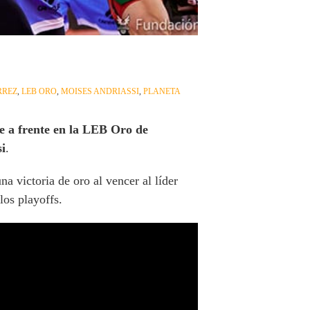
RREZ
,
LEB ORO
,
MOISES ANDRIASSI
,
PLANETA
e a frente en la LEB Oro de
i
.
a victoria de oro al vencer al líder
los playoffs.