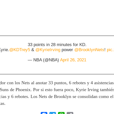
33 points in 28 minutes for KD.
yrie.
@KDTrey5
&
@KyrieIrving
power
@BrooklynNets
!
pic
— NBA (@NBA)
April 26, 2021
or con los Nets al anotar 33 puntos, 6 rebotes y 4 asistencia
Suns de Phoenix. Por si esto fuera poco, Kyrie Irving también
cias y 6 rebotes. Los Nets de Brooklyn se consolidan como el
tas.