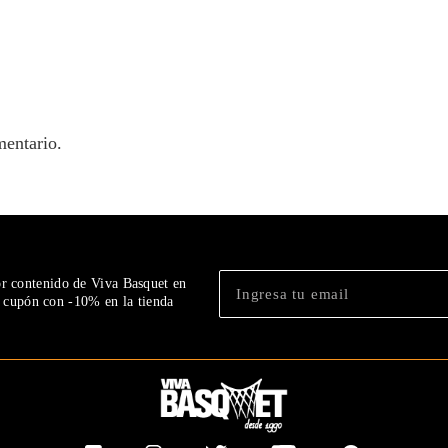
mentario.
or contenido de Viva Basquet en
n cupón con -10% en la tienda