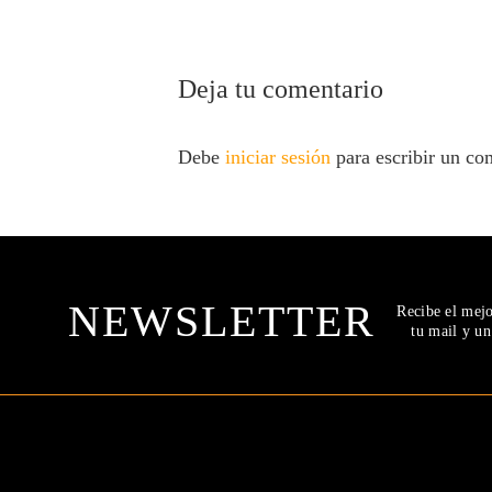
Deja tu comentario
Debe
iniciar sesión
para escribir un co
NEWSLETTER
Recibe el mej
tu mail y u