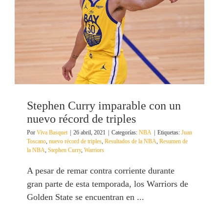
Stephen Curry imparable con un
nuevo récord de triples
Por
Viva Basquet
|
26 abril, 2021
|
Categorías:
NBA
|
Etiquetas:
Juan
Toscano
,
nuevo récord de triples
,
Resultados de la NBA
,
Resumen de
la NBA
,
Stephen Curry
,
Warriors
A pesar de remar contra corriente durante
gran parte de esta temporada, los Warriors de
Golden State se encuentran en ...