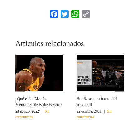
Facebook
Twitter
WhatsApp
Copy
Link
Artículos relacionados
¿Qué es la ‘Mamba
Hot Sauce, un ícono del
L
Mentality’ de Kobe Bryant?
streetball
e
23 agosto, 2022
|
Sin
22 octubre, 2021
|
Sin
1
comentarios
comentarios
c