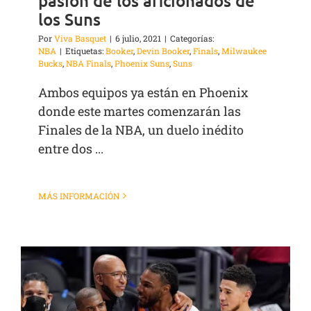
pasión de los aficionados de
los Suns
Por
Viva Basquet
|
6 julio, 2021
|
Categorías:
NBA
|
Etiquetas:
Booker
,
Devin Booker
,
Finals
,
Milwaukee
Bucks
,
NBA Finals
,
Phoenix Suns
,
Suns
Ambos equipos ya están en Phoenix
donde este martes comenzarán las
Finales de la NBA, un duelo inédito
entre dos ...
MÁS INFORMACIÓN