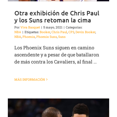
Otra exhibición de Chris Paul
y los Suns retoman la cima
Por
Viva Basquet
|
5 mayo, 2021
|
Categorías:
NBA
|
Etiquetas:
Booker
,
Chris Paul
,
CP3
,
Devin Booker
,
NBA
,
Phoenix
,
Phoenix Suns
,
Suns
Los Phoenix Suns siguen en camino
ascendente y a pesar de que batallaron
de más contra los Cavaliers, al final ...
MÁS INFORMACIÓN