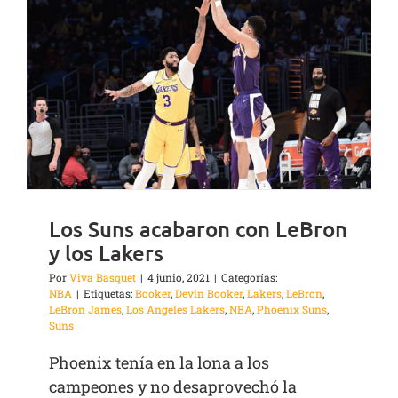
Los Suns acabaron con LeBron
y los Lakers
Por
Viva Basquet
|
4 junio, 2021
|
Categorías:
NBA
|
Etiquetas:
Booker
,
Devin Booker
,
Lakers
,
LeBron
,
LeBron James
,
Los Angeles Lakers
,
NBA
,
Phoenix Suns
,
Suns
Phoenix tenía en la lona a los
campeones y no desaprovechó la