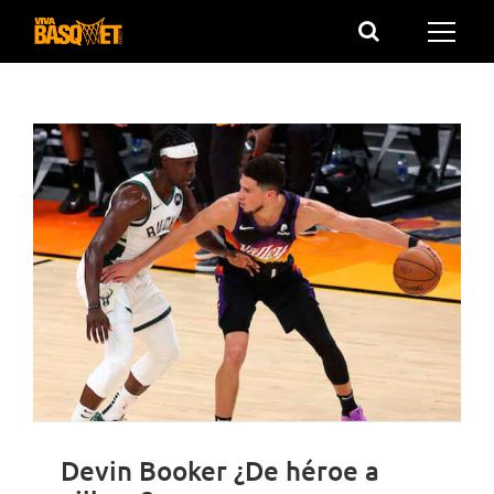
Saltar
al
contenido
Devin Booker ¿De héroe a