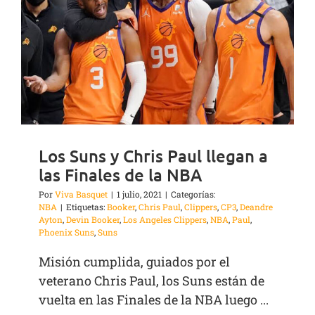
Los Suns y Chris Paul llegan a
las Finales de la NBA
Por
Viva Basquet
|
1 julio, 2021
|
Categorías:
NBA
|
Etiquetas:
Booker
,
Chris Paul
,
Clippers
,
CP3
,
Deandre
Ayton
,
Devin Booker
,
Los Angeles Clippers
,
NBA
,
Paul
,
Phoenix Suns
,
Suns
Misión cumplida, guiados por el
veterano Chris Paul, los Suns están de
vuelta en las Finales de la NBA luego ...