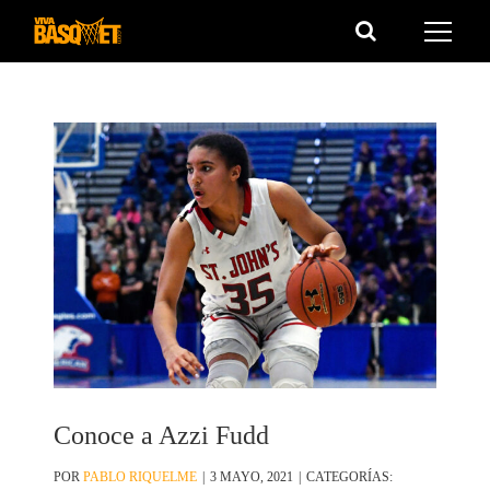
Saltar
al
contenido
Conoce a Azzi Fudd
POR
PABLO RIQUELME
|
3 MAYO, 2021
|
CATEGORÍAS: