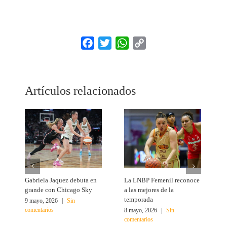
Facebook
Twitter
WhatsApp
Copy
Link
Artículos relacionados
Gabriela Jaquez debuta en
La LNBP Femenil reconoce
C
grande con Chicago Sky
a las mejores de la
d
temporada
9 mayo, 2026
|
Sin
1
comentarios
c
8 mayo, 2026
|
Sin
comentarios