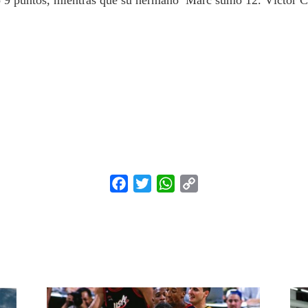
 9 puntos, mientras que su hermano Marc sumó 12. Víctor Cl
Facebook
Twitter
WhatsApp
Copy
Link