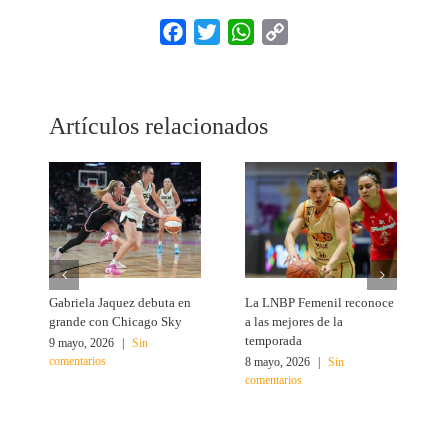
Facebook
Twitter
WhatsApp
Copy
Link
Artículos relacionados
Gabriela Jaquez debuta en
La LNBP Femenil reconoce
C
grande con Chicago Sky
a las mejores de la
d
temporada
9 mayo, 2026
|
Sin
1
comentarios
c
8 mayo, 2026
|
Sin
comentarios