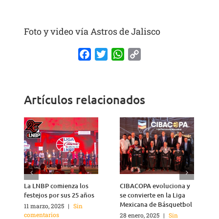
Foto y video vía Astros de Jalisco
Facebook
Twitter
WhatsApp
Copy
Link
Artículos relacionados
La LNBP comienza los
CIBACOPA evoluciona y
L
festejos por sus 25 años
se convierte en la Liga
H
Mexicana de Básquetbol
11 marzo, 2025
|
Sin
2
comentarios
c
28 enero, 2025
|
Sin