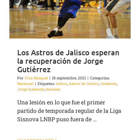
Los Astros de Jalisco esperan
la recuperación de Jorge
Gutiérrez
Por
Viva Basquet
|
18 septiembre, 2021
|
Categorías:
Nacional
|
Etiquetas:
Astros
,
Astros de Jalisco
,
Gutiérrez
,
Jorge Gutierrez
,
lesiones
Una lesión en lo que fue el primer
partido de temporada regular de la Liga
Sisnova LNBP puso fuera de ...