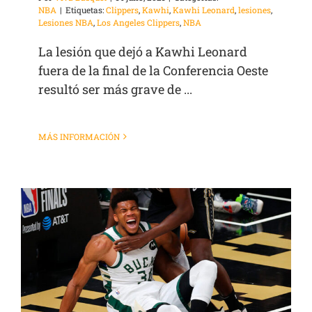
NBA
|
Etiquetas:
Clippers
,
Kawhi
,
Kawhi Leonard
,
lesiones
,
Lesiones NBA
,
Los Angeles Clippers
,
NBA
La lesión que dejó a Kawhi Leonard
fuera de la final de la Conferencia Oeste
resultó ser más grave de ...
MÁS INFORMACIÓN