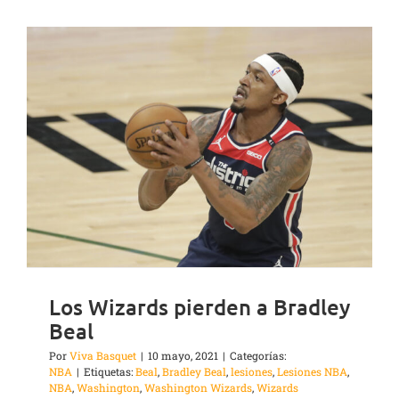
Los Wizards pierden a Bradley
Beal
Por
Viva Basquet
|
10 mayo, 2021
|
Categorías:
NBA
|
Etiquetas:
Beal
,
Bradley Beal
,
lesiones
,
Lesiones NBA
,
NBA
,
Washington
,
Washington Wizards
,
Wizards