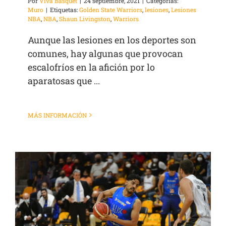
Por
Viva Basquet
|
24 septiembre, 2021
|
Categorías:
Muro
|
Etiquetas:
Golden State Warriors
,
lesiones
,
Lesiones
NBA
,
NBA
,
Shaun Livingston
,
Warriors
Aunque las lesiones en los deportes son
comunes, hay algunas que provocan
escalofríos en la afición por lo
aparatosas que ...
MÁS INFORMACIÓN