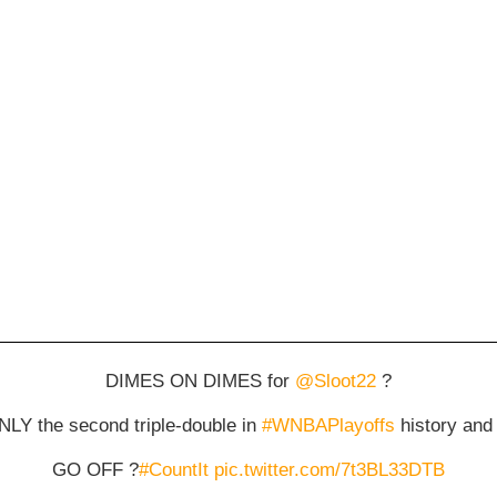
DIMES ON DIMES for
@Sloot22
?
LY the second triple-double in
#WNBAPlayoffs
history and 
GO OFF ?
#CountIt
pic.twitter.com/7t3BL33DTB