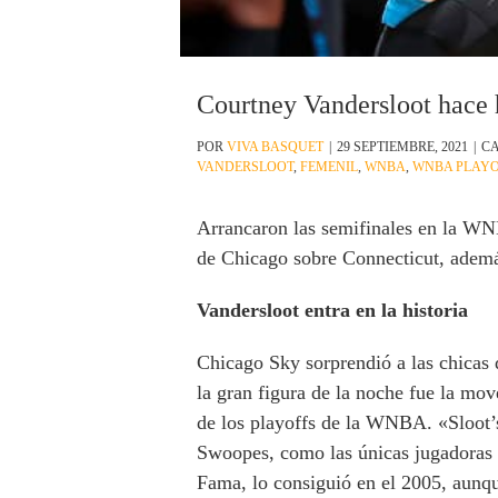
Courtney Vandersloot hace 
POR
VIVA BASQUET
|
29 SEPTIEMBRE, 2021
|
CA
VANDERSLOOT
,
FEMENIL
,
WNBA
,
WNBA PLAYO
Arrancaron las semifinales en la WNB
de Chicago sobre Connecticut, además
Vandersloot entra en la historia
Chicago Sky sorprendió a las chicas 
la gran figura de la noche fue la mo
de los playoffs de la WNBA. «Sloot’s
Swoopes, como las únicas jugadoras q
Fama, lo consiguió en el 2005, aunque