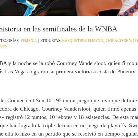
historia en las semifinales de la WNBA
TEGORÍAS:
FEMENIL
|
ETIQUETAS:
BASQUETBOL FEMENIL
,
CHICAGO SKY
,
CO
FFS
A y la noche se la robó Courtney Vandersloot, quien firmó un
 Las Vegas lograron su primera victoria a costa de Phoenix.
del Connecticut Sun 101-95 en un juego que tuvo que definirs
vedora de Chicago, Courtney Vandersloot, quien firmó apenas e
» registró 12 puntos, 10 rebotes y 18 asistencias. De esta ma
ue han logrado la triple decena en un juego de playoffs. Swo
 ella lo hizo en un partido que se resolvió en tiempo regular