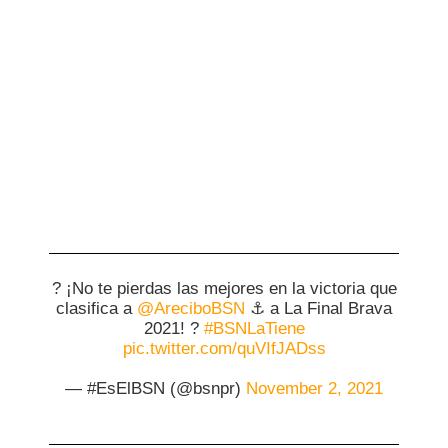
? ¡No te pierdas las mejores en la victoria que
clasifica a
@AreciboBSN
⚓️ a La Final Brava
2021! ?
#BSNLaTiene
pic.twitter.com/quVIfJADss
— #EsElBSN (@bsnpr)
November 2, 2021