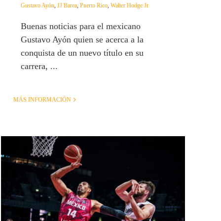
Gustavo Ayón
,
JJ Barea
,
Puerto Rico
,
Walter Hodge Jr
Buenas noticias para el mexicano
Gustavo Ayón quien se acerca a la
conquista de un nuevo título en su
carrera, ...
MÁS INFORMACIÓN