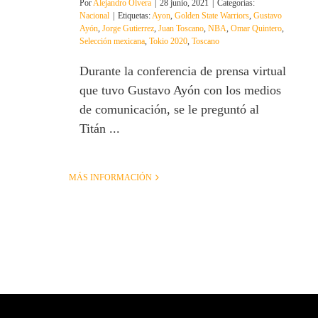
Por
Alejandro Olvera
|
28 junio, 2021
|
Categorías:
Nacional
|
Etiquetas:
Ayon
,
Golden State Warriors
,
Gustavo
Ayón
,
Jorge Gutierrez
,
Juan Toscano
,
NBA
,
Omar Quintero
,
Selección mexicana
,
Tokio 2020
,
Toscano
Durante la conferencia de prensa virtual
que tuvo Gustavo Ayón con los medios
de comunicación, se le preguntó al
Titán ...
MÁS INFORMACIÓN