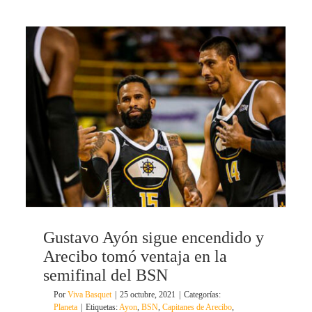
Gustavo Ayón sigue encendido y
Arecibo tomó ventaja en la
semifinal del BSN
Por
Viva Basquet
|
25 octubre, 2021
|
Categorías:
Planeta
|
Etiquetas:
Ayon
,
BSN
,
Capitanes de Arecibo
,