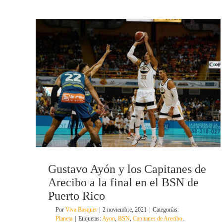
Gustavo Ayón y los Capitanes de
Arecibo a la final en el BSN de
Puerto Rico
Por
Viva Basquet
|
2 noviembre, 2021
|
Categorías:
Planeta
|
Etiquetas:
Ayon
,
BSN
,
Capitanes de Arecibo
,