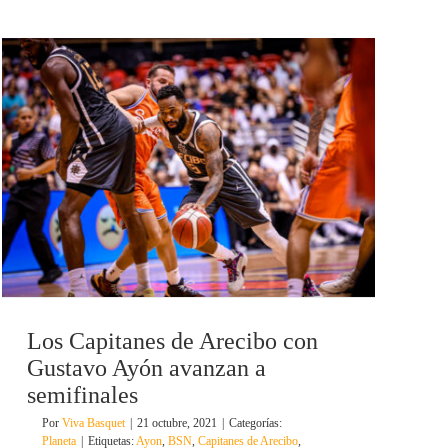
Los Capitanes de Arecibo con
Gustavo Ayón avanzan a
semifinales
Por
Viva Basquet
|
21 octubre, 2021
|
Categorías:
Planeta
|
Etiquetas:
Ayon
,
BSN
,
Capitanes de Arecibo
,