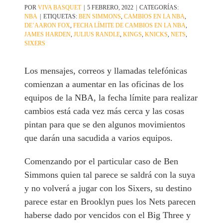
POR
VIVA BASQUET
|
5 FEBRERO, 2022
|
CATEGORÍAS:
NBA
|
ETIQUETAS:
BEN SIMMONS
,
CAMBIOS EN LA NBA
,
DE’AARON FOX
,
FECHA LÍMITE DE CAMBIOS EN LA NBA
,
JAMES HARDEN
,
JULIUS RANDLE
,
KINGS
,
KNICKS
,
NETS
,
SIXERS
Los mensajes, correos y llamadas telefónicas
comienzan a aumentar en las oficinas de los
equipos de la NBA, la fecha límite para realizar
cambios está cada vez más cerca y las cosas
pintan para que se den algunos movimientos
que darán una sacudida a varios equipos.
Comenzando por el particular caso de Ben
Simmons quien tal parece se saldrá con la suya
y no volverá a jugar con los Sixers, su destino
parece estar en Brooklyn pues los Nets parecen
haberse dado por vencidos con el Big Three y