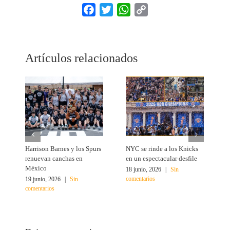
Facebook
Twitter
WhatsApp
Copy
Link
Artículos relacionados
Harrison Barnes y los Spurs
NYC se rinde a los Knicks
T
renuevan canchas en
en un espectacular desfile
c
México
18 junio, 2026
|
Sin
1
comentarios
c
19 junio, 2026
|
Sin
comentarios