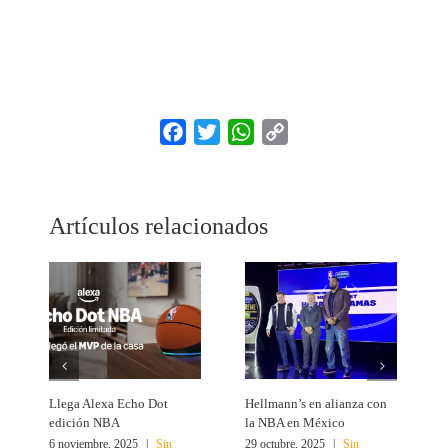
Facebook
Twitter
WhatsApp
Copy
Link
Artículos relacionados
Llega Alexa Echo Dot
Hellmann’s en alianza con
L
edición NBA
la NBA en México
r
6 noviembre, 2025
|
Sin
29 octubre, 2025
|
Sin
1