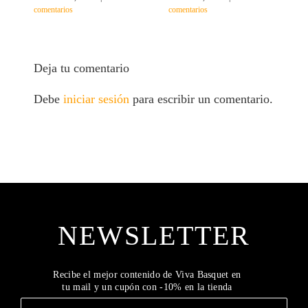
comentarios
comentarios
c
Deja tu comentario
Debe
iniciar sesión
para escribir un comentario.
NEWSLETTER
Recibe el mejor contenido de Viva Basquet en
tu mail y un cupón con -10% en la tienda