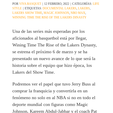
POR
VIVA BASQUET
|
12 FEBRERO, 2022
|
CATEGORÍAS:
LIFE
STYLE
|
ETIQUETAS:
DOCUMENTAL LAKERS
,
LAKERS
,
LAKERS SHOW TIME
,
MAGIC JOHNSON
,
NBO MAX
,
WINNING TIME THE RISE OF THE LAKERS DINASTY
Una de las series más esperadas por los
aficionados al basquetbol está por llegar,
Wining Time The Rise of the Lakers Dynasty,
se estrena el próximo 6 de marzo y se ha
presentado un nuevo avance de lo que será la
historia sobre el equipo que hizo época, los
Lakers del Show Time.
Podremos ver el papel que tuvo Jerry Buss al
comprar la franquicia y convertirla en un
fenómeno no solo en al NBA si no en todo el
deporte mundial con figuras como Magic
Johnson, Kareem Abdul-Jabbar y el coach Pat