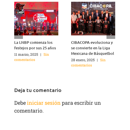
La LNBP comienza los
CIBACOPA evoluciona y
L
festejos por sus 25 años
se convierte en la Liga
H
Mexicana de Básquetbol
11 marzo, 2025
|
Sin
2
comentarios
c
28 enero, 2025
|
Sin
comentarios
Deja tu comentario
Debe
iniciar sesión
para escribir un
comentario.