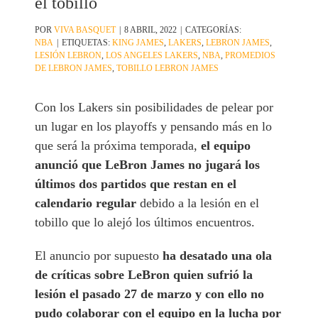
el tobillo
POR
VIVA BASQUET
|
8 ABRIL, 2022
|
CATEGORÍAS:
NBA
|
ETIQUETAS:
KING JAMES
,
LAKERS
,
LEBRON JAMES
,
LESIÓN LEBRON
,
LOS ANGELES LAKERS
,
NBA
,
PROMEDIOS
DE LEBRON JAMES
,
TOBILLO LEBRON JAMES
Con los Lakers sin posibilidades de pelear por
un lugar en los playoffs y pensando más en lo
que será la próxima temporada,
el equipo
anunció que LeBron James no jugará los
últimos dos partidos que restan en el
calendario regular
debido a la lesión en el
tobillo que lo alejó los últimos encuentros.
El anuncio por supuesto
ha desatado una ola
de críticas sobre LeBron quien sufrió la
lesión el pasado 27 de marzo y con ello no
pudo colaborar con el equipo en la lucha por