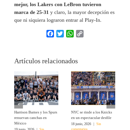
mejor, los Lakers con LeBron tuvieron
marca de 25-31
y claro, la mayor decepción es
que ni siquiera lograron entrar al Play-In.
Facebook
Twitter
WhatsApp
Copy
Link
Artículos relacionados
Harrison Barnes y los Spurs
NYC se rinde a los Knicks
T
renuevan canchas en
en un espectacular desfile
c
México
18 junio, 2026
|
Sin
1
comentarios
c
19 junio, 2026
|
Sin