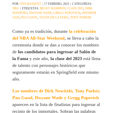
POR
VIVA BASQUET
|
17 FEBRERO, 2023
|
CATEGORÍAS:
NBA
|
ETIQUETAS:
BECKY HAMMON
,
CLASE 2023
,
DIRK
NOWITZKI
,
DWYANE WADE
,
GREGG POPOVICH
,
JENNIFER
AZZI
,
PAU GASOL
,
SALÓN DE LA FAMA
,
TONY PARKER
Como ya es tradición, durante
la celebración
del NBA All-Star Weekend
, se lleva a cabo la
ceremonia donde se dan a conocer los nombres
de
los candidatos para ingresar al Salón de
la Fama
y este año,
la clase del 2023
está llena
de talento con personajes históricos que
seguramente estarán en Springfield este mismo
año.
Los nombres de Dirk Nowitzki, Tony Parker,
Pau Gasol, Dwyane Wade y Gregg Popovich
aparecen en la lista de finalistas para ingresar al
recinto de los inmortales. Sobran las palabras