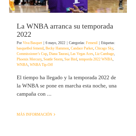
La WNBA arranca su temporada
2022
Por
Viva Basquet
|
6 mayo, 2022
|
Categorías:
Femenil
|
Etiquetas:
basquetbol femenil
,
Becky Hammon
,
Candace Parker
,
Chicago Sky
,
Commissioner’s Cup
,
Diana Taurasi
,
Las Vegas Aces
,
Liz Cambage
,
Phoenix Mercury
,
Seattle Storm
,
Sue Bird
,
temporda 2022 WNBA
,
WNBA
,
WNBA Tip-Off
El tiempo ha llegado y la temporada 2022 de
la WNBA se pone en marcha esta noche, una
campaña con ...
MÁS INFORMACIÓN