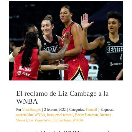
El reclamo de Liz Cambage a la
WNBA
Por
Viva Basquet
|
2 febrero, 2022
|
Categorías:
Femenil
|
Etiquetas:
agencia libre WNBA
,
basquetbol femenil
,
Becky Hammon
,
Breanna
Stewart
,
Las Vegas Aces
,
Liz Cambage
,
WNBA