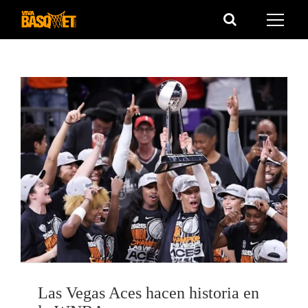
Saltar
al
contenido
Las Vegas Aces hacen historia en