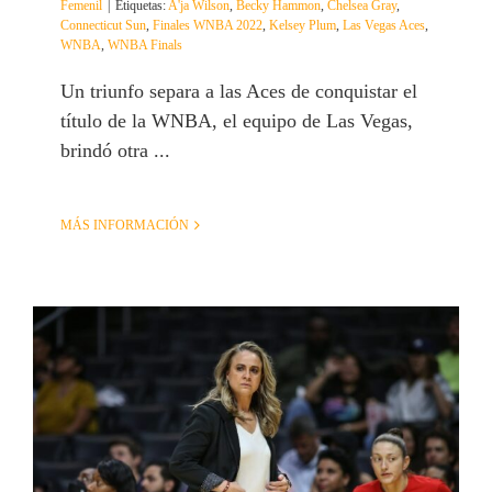
Femenil
|
Etiquetas:
A'ja Wilson
,
Becky Hammon
,
Chelsea Gray
,
Connecticut Sun
,
Finales WNBA 2022
,
Kelsey Plum
,
Las Vegas Aces
,
WNBA
,
WNBA Finals
Un triunfo separa a las Aces de conquistar el
título de la WNBA, el equipo de Las Vegas,
brindó otra ...
MÁS INFORMACIÓN