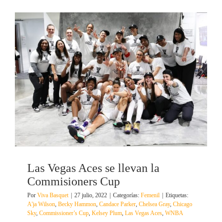
Las Vegas Aces se llevan la
Commisioners Cup
Por
Viva Basquet
|
27 julio, 2022
|
Categorías:
Femenil
|
Etiquetas:
A'ja Wilson
,
Becky Hammon
,
Candace Parker
,
Chelsea Gray
,
Chicago
Sky
,
Commissioner’s Cup
,
Kelsey Plum
,
Las Vegas Aces
,
WNBA