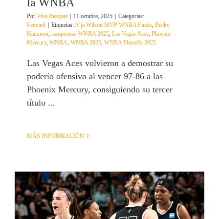
la WNBA
Por
Viva Basquet
|
11 octubre, 2025
|
Categorías:
Femenil
|
Etiquetas:
A’ja Wilson MVP WNBA Finals
,
Becky
Hammon
,
campeonas WNBA 2025
,
Las Vegas Aces
,
Phoenix
Mercury
,
WNBA
,
WNBA 2025
,
WNBA Playoffs 2025
Las Vegas Aces volvieron a demostrar su
poderío ofensivo al vencer 97-86 a las
Phoenix Mercury, consiguiendo su tercer
título ...
MÁS INFORMACIÓN