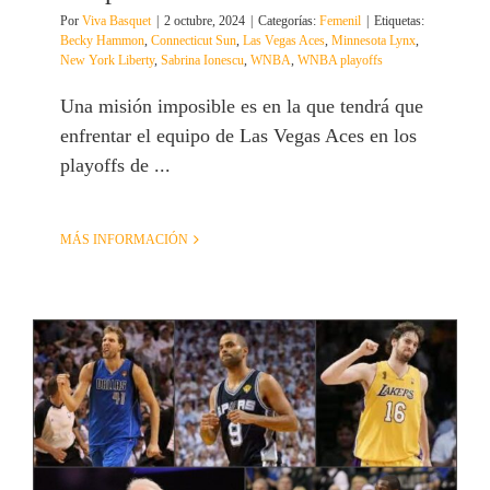
Por
Viva Basquet
|
2 octubre, 2024
|
Categorías:
Femenil
|
Etiquetas:
Becky Hammon
,
Connecticut Sun
,
Las Vegas Aces
,
Minnesota Lynx
,
New York Liberty
,
Sabrina Ionescu
,
WNBA
,
WNBA playoffs
Una misión imposible es en la que tendrá que
enfrentar el equipo de Las Vegas Aces en los
playoffs de ...
MÁS INFORMACIÓN