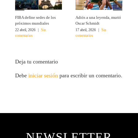
FIBA define sedes de los
Adiós a una leyenda, murió
A
próximos mundiales
Oscar Schmidt
22 abril, 2026
|
Sin
17 abril, 2026
|
Sin
4
comentarios
comentarios
c
Deja tu comentario
Debe
iniciar sesión
para escribir un comentario.
NEWSLETTER