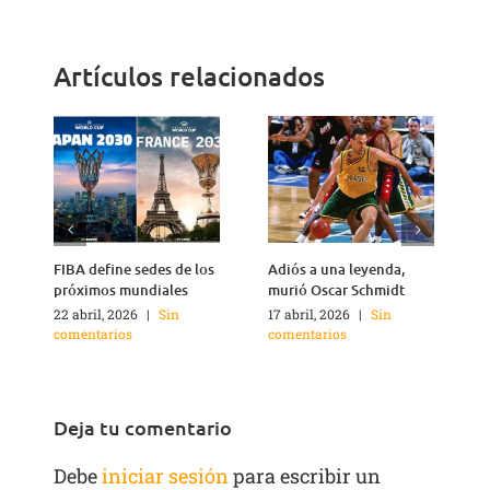
Link
Artículos relacionados
FIBA define sedes de los
Adiós a una leyenda,
A
próximos mundiales
murió Oscar Schmidt
22 abril, 2026
|
Sin
17 abril, 2026
|
Sin
4
comentarios
comentarios
c
Deja tu comentario
Debe
iniciar sesión
para escribir un