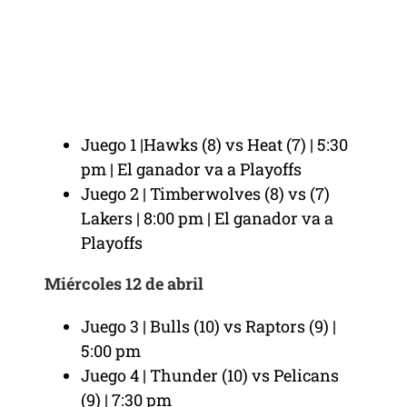
Juego 1 |Hawks (8) vs Heat (7) | 5:30
pm | El ganador va a Playoffs
Juego 2 | Timberwolves (8) vs (7)
Lakers | 8:00 pm | El ganador va a
Playoffs
Miércoles 12 de abril
Juego 3 | Bulls (10) vs Raptors (9) |
5:00 pm
Juego 4 | Thunder (10) vs Pelicans
(9) | 7:30 pm