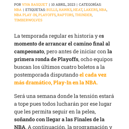
POR
VIVA BASQUET
|
10 ABRIL, 2023
|
CATEGORÍAS:
NBA
|
ETIQUETAS:
BULLS
,
HAWKS
,
HEAT
,
LAKERS
,
NBA
,
NBA PLAY-IN
,
PLAYOFFS
,
RAPTORS
,
THUNDER
,
TIMBERWOLVES
La temporada regular es historia y e
s
momento de arrancar el camino final al
campeonato
, pero antes de iniciar con
la
primera ronda de Playoffs
, ocho equipos
buscan los últimos cuatro boletos a la
postemporada disputando
el cada vez
más dramático, Play-In en la NBA.
Será una semana donde la tensión estará
a tope pues todos lucharán por ese lugar
que les permita seguir en la pelea,
soñando con llegar a las Finales de la
NBA
. A continuación, la programación y