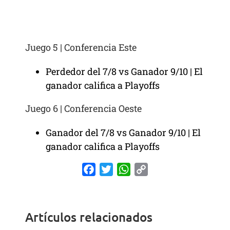
Juego 5 | Conferencia Este
Perdedor del 7/8 vs Ganador 9/10 | El
ganador califica a Playoffs
Juego 6 | Conferencia Oeste
Ganador del 7/8 vs Ganador 9/10 | El
ganador califica a Playoffs
Facebook
Twitter
WhatsApp
Copy
Link
Artículos relacionados