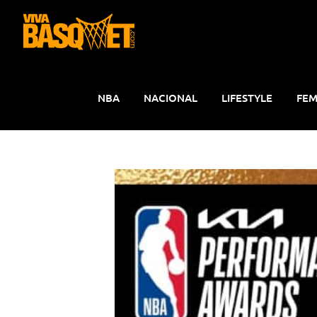
Saltar
al
contenido
NBA
NACIONAL
LIFESTYLE
FEM