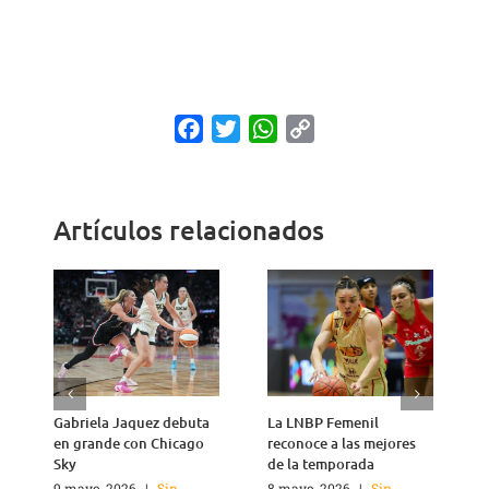
Facebook
Twitter
WhatsApp
Copy
Link
Artículos relacionados
Gabriela Jaquez debuta
La LNBP Femenil
C
en grande con Chicago
reconoce a las mejores
r
Sky
de la temporada
1
c
9 mayo, 2026
|
Sin
8 mayo, 2026
|
Sin