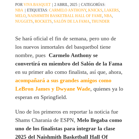
POR
VIVA BASQUET
|
2 ABRIL, 2025
|
CATEGORÍAS:
NBA
|
ETIQUETAS:
CARMELO ANTHONY
,
KNICKS
,
LAKERS
,
MELO
,
NAISHMITH BASKETBALL HALL OF FAME
,
NBA
,
NUGGETS
,
ROCKETS
,
SALÓN DE LA FAMA
,
THUNDER
Se hará oficial el fin de semana, pero uno de
los nuevos inmortales del basquetbol tiene
nombre, pues
Carmelo Anthony se
convertirá en miembro del Salón de la Fama
en su primer año como finalista, así que, ahora,
acompañará a sus grandes amigos como
LeBron James y Dwyane Wade
, quienes ya lo
esperan en Springfield.
Uno de los primeros en reportar la noticia fue
Shams Charania de ESPN,
Melo llegaba como
uno de los finalistas para integrar la clase
2025 del Naishmith Basketball Hall Of