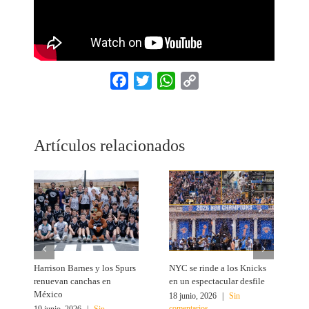
Facebook
Twitter
WhatsApp
Copy
Link
Artículos relacionados
Harrison Barnes y los Spurs
NYC se rinde a los Knicks
T
renuevan canchas en
en un espectacular desfile
c
México
18 junio, 2026
|
Sin
1
comentarios
c
19 junio, 2026
|
Sin