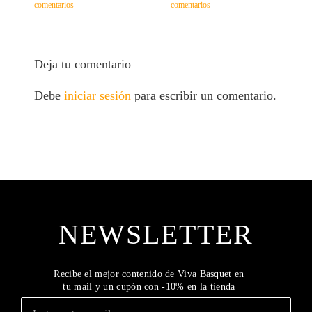
comentarios
comentarios
c
Deja tu comentario
Debe
iniciar sesión
para escribir un comentario.
NEWSLETTER
Recibe el mejor contenido de Viva Basquet en
tu mail y un cupón con -10% en la tienda