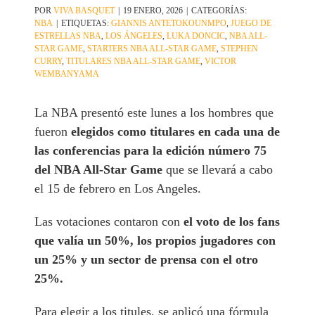
POR
VIVA BASQUET
|
19 ENERO, 2026
|
CATEGORÍAS:
NBA
|
ETIQUETAS:
GIANNIS ANTETOKOUNMPO
,
JUEGO DE
ESTRELLAS NBA
,
LOS ÁNGELES
,
LUKA DONCIC
,
NBA ALL-
STAR GAME
,
STARTERS NBA ALL-STAR GAME
,
STEPHEN
CURRY
,
TITULARES NBA ALL-STAR GAME
,
VICTOR
WEMBANYAMA
La NBA presentó este lunes a los hombres que
fueron
elegidos como titulares en cada una de
las conferencias para la edición número 75
del NBA All-Star Game
que se llevará a cabo
el 15 de febrero en Los Angeles.
Las votaciones contaron con
el voto de los fans
que valía un 50%, los propios jugadores con
un 25% y un sector de prensa con el otro
25%.
Para elegir a los titules, se aplicó una fórmula