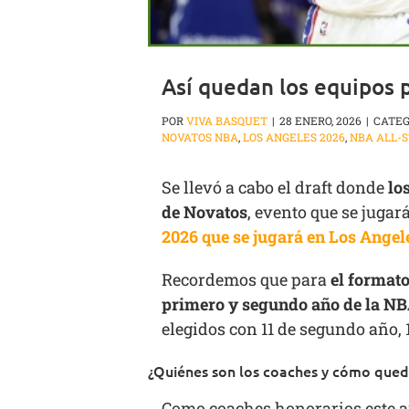
Así quedan los equipos 
POR
VIVA BASQUET
|
28 ENERO, 2026
|
CATEG
NOVATOS NBA
,
LOS ANGELES 2026
,
NBA ALL-
Se llevó a cabo el draft donde
lo
de Novatos
, evento que se jugar
2026 que se jugará en Los Angel
Recordemos que para
el formato
primero y segundo año de la NBA
elegidos con 11 de segundo año, 
¿Quiénes son los coaches y cómo queda
Como coaches honorarios este a