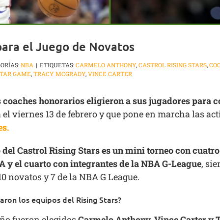
para el Juego de Novatos
ORÍAS:
NBA
|
ETIQUETAS:
CARMELO ANTHONY
,
CASTROL RISING STARS
,
CO
STAR GAME
,
TRACY MCGRADY
,
VINCE CARTER
s coaches honorarios eligieron a sus jugadores para c
á el viernes 13 de febrero y que pone en marcha las ac
es.
 del Castrol Rising Stars es un mini torneo con cuatro
 y el cuarto con integrantes de la NBA G-League
, si
10 novatos y 7 de la NBA G League.
ron los equipos del Rising Stars?
ño fueron elegidos
Carmelo Anthony, Vince Carter y 