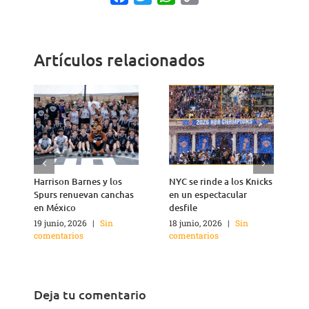
Link
Artículos relacionados
Harrison Barnes y los
NYC se rinde a los Knicks
T
Spurs renuevan canchas
en un espectacular
n
en México
desfile
1
c
19 junio, 2026
|
Sin
18 junio, 2026
|
Sin
comentarios
comentarios
Deja tu comentario