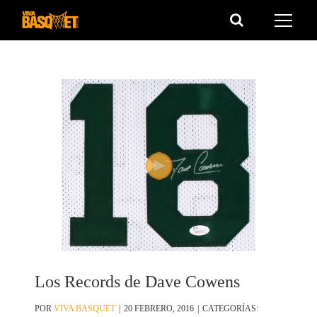
Saltar
al
contenido
Los Records de Dave Cowens
POR
VIVA BASQUET
|
20 FEBRERO, 2016
|
CATEGORÍAS: