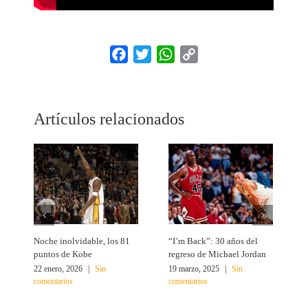
Facebook
Twitter
WhatsApp
Copy
Link
Artículos relacionados
Noche inolvidable, los 81
“I’m Back”: 30 años del
4
puntos de Kobe
regreso de Michael Jordan
M
22 enero, 2026
|
Sin
19 marzo, 2025
|
Sin
2
comentarios
comentarios
c