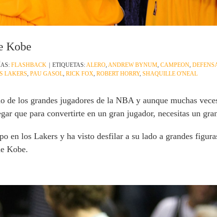
e Kobe
ÍAS:
FLASHBACK
|
ETIQUETAS:
ALERO
,
ANDREW BYNUM
,
CAMPEON
,
DEFENS
S LAKERS
,
PAU GASOL
,
RICK FOX
,
ROBERT HORRY
,
SHAQUILLE O'NEAL
 de los grandes jugadores de la NBA y aunque muchas veces h
gar que para convertirte en un gran jugador, necesitas un gra
 en los Lakers y ha visto desfilar a su lado a grandes figur
de Kobe.