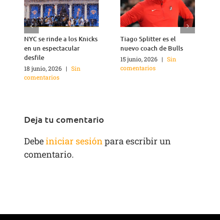
NYC se rinde a los Knicks
Tiago Splitter es el
J
en un espectacular
nuevo coach de Bulls
q
desfile
15 junio, 2026
|
Sin
1
comentarios
c
18 junio, 2026
|
Sin
comentarios
Deja tu comentario
Debe
iniciar sesión
para escribir un
comentario.