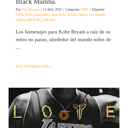
Black Mamba.
Por
Viva Basquet
|
13 abril, 2016
|
Categorías:
NBA
|
Etiquetas:
Adios Kobe
,
comerciales
,
Jazz
,
Kobe Bryant
,
Lakers
,
Los Angeles
Lakers
,
nike Kobe
,
Utah Jazz
Los homenajes para Kobe Bryant a raíz de su
retiro no paran, alrededor del mundo miles de
...
MÁS INFORMACIÓN