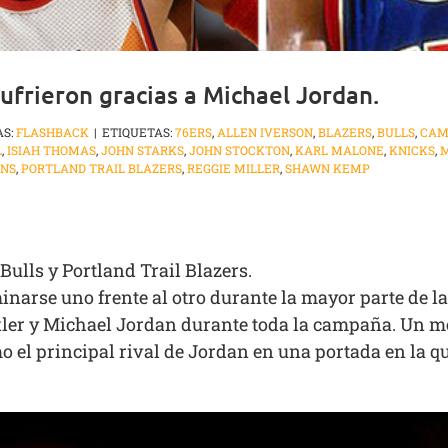
ufrieron gracias a Michael Jordan.
AS:
FLASHBACK
|
ETIQUETAS:
76ERS
,
ALLEN IVERSON
,
BLAZERS
,
BULLS
,
CAM
L
,
ISIAH THOMAS
,
JOHN STARKS
,
JOHN STOCKTON
,
KARL MALONE
,
KNICKS
,
M
ONS
,
PORTLAND TRAIL BLAZERS
,
REGGIE MILLER
,
SHAWN KEMP
Bulls y Portland Trail Blazers.
narse uno frente al otro durante la mayor parte de l
er y Michael Jordan durante toda la campaña. Un mes
omo el principal rival de Jordan en una portada en la