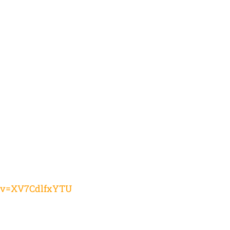
h?v=XV7CdlfxYTU