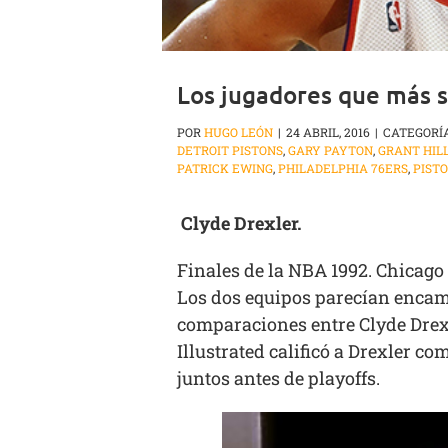
Los jugadores que más s
POR
HUGO LEÓN
|
24 ABRIL, 2016
|
CATEGORÍ
DETROIT PISTONS
,
GARY PAYTON
,
GRANT HIL
PATRICK EWING
,
PHILADELPHIA 76ERS
,
PIST
Clyde Drexler.
Finales de la NBA 1992. Chicago 
Los dos equipos parecían encami
comparaciones entre Clyde Drexl
Illustrated calificó a Drexler c
juntos antes de playoffs.