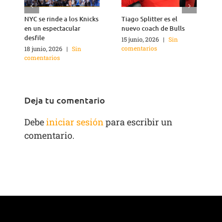
NYC se rinde a los Knicks
Tiago Splitter es el
J
en un espectacular
nuevo coach de Bulls
q
desfile
15 junio, 2026
|
Sin
1
comentarios
c
18 junio, 2026
|
Sin
comentarios
Deja tu comentario
Debe
iniciar sesión
para escribir un
comentario.