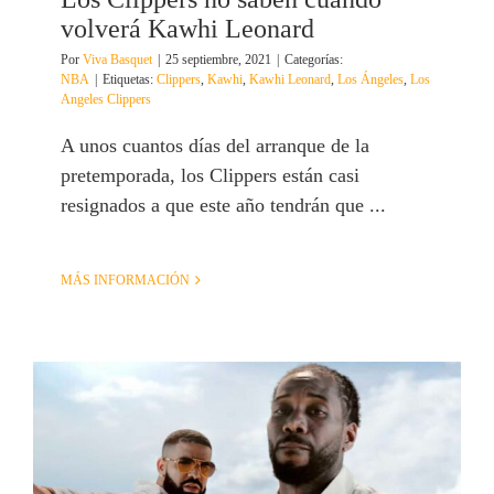
volverá Kawhi Leonard
Por
Viva Basquet
|
25 septiembre, 2021
|
Categorías:
NBA
|
Etiquetas:
Clippers
,
Kawhi
,
Kawhi Leonard
,
Los Ángeles
,
Los
Angeles Clippers
A unos cuantos días del arranque de la
pretemporada, los Clippers están casi
resignados a que este año tendrán que ...
MÁS INFORMACIÓN