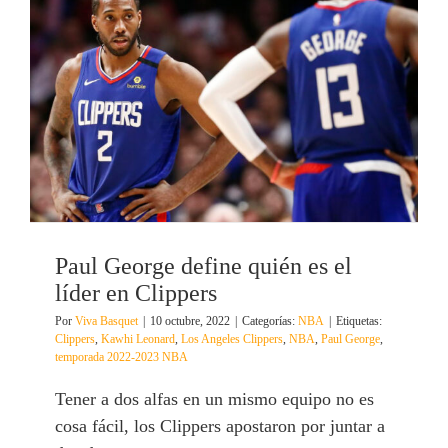
Paul George define quién es el
líder en Clippers
Por
Viva Basquet
|
10 octubre, 2022
|
Categorías:
NBA
|
Etiquetas:
Clippers
,
Kawhi Leonard
,
Los Angeles Clippers
,
NBA
,
Paul George
,
temporada 2022-2023 NBA
Tener a dos alfas en un mismo equipo no es
cosa fácil, los Clippers apostaron por juntar a