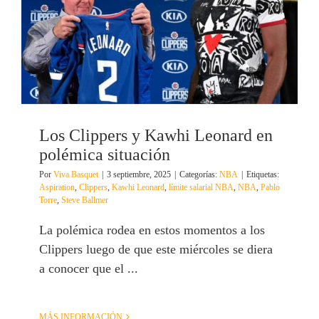
Los Clippers y Kawhi Leonard en
polémica situación
Por
Viva Basquet
|
3 septiembre, 2025
|
Categorías:
NBA
|
Etiquetas:
Aspiration
,
Clippers
,
Kawhi Leonard
,
límite salarial NBA
,
NBA
,
Pablo
Torre
,
Steve Ballmer
La polémica rodea en estos momentos a los
Clippers luego de que este miércoles se diera
a conocer que el ...
MÁS INFORMACIÓN