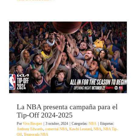
La NBA presenta campaña para el
Tip-Off 2024-2025
Por
Viva Basquet
|
3 octubre, 2024
|
Categorías:
NBA
|
Etiquetas:
Anthony Edwards
,
comercial NBA
,
Kawhi Leonard
,
NBA
,
NBA Tip-
Off
,
Temporada NBA