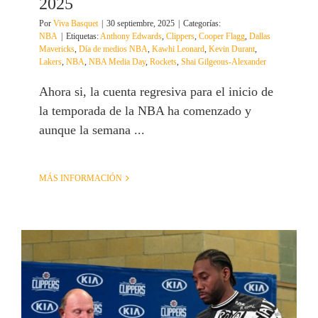
2025
Por
Viva Basquet
|
30 septiembre, 2025
|
Categorías:
NBA
|
Etiquetas:
Anthony Edwards
,
Clippers
,
Cooper Flagg
,
Dallas
Mavericks
,
Día de medios NBA
,
Kawhi Leonard
,
Kevin Durant
,
Lakers
,
NBA
,
NBA Media Day
,
Rockets
,
Shai Gilgeous-Alexander
Ahora si, la cuenta regresiva para el inicio de
la temporada de la NBA ha comenzado y
aunque la semana ...
MÁS INFORMACIÓN