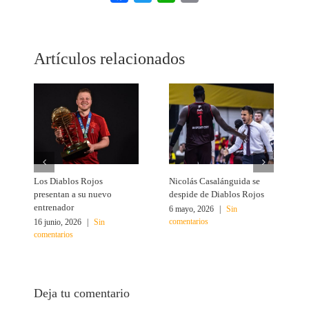
Link
Artículos relacionados
Los Diablos Rojos
Nicolás Casalánguida se
Á
presentan a su nuevo
despide de Diablos Rojos
M
entrenador
6 mayo, 2026
|
Sin
1
comentarios
c
16 junio, 2026
|
Sin
comentarios
Deja tu comentario