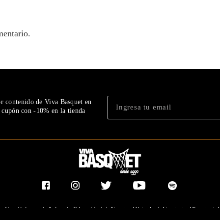
mentario.
or contenido de Viva Basquet en
n cupón con -10% en la tienda
y Condiciones
|
Aviso de Privacidad
|
Nuestra Historia
|
Contacto Directo
|