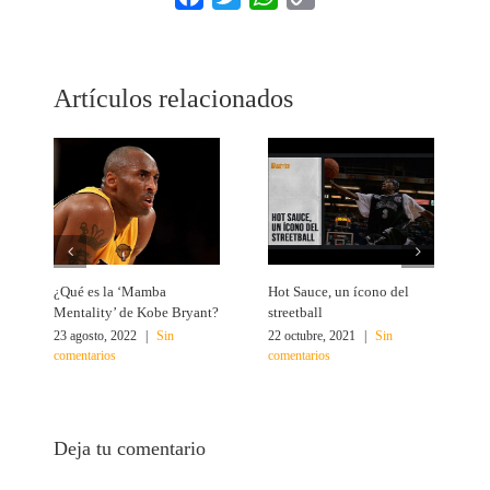
Link
Artículos relacionados
¿Qué es la ‘Mamba
Hot Sauce, un ícono del
L
Mentality’ de Kobe Bryant?
streetball
e
23 agosto, 2022
|
Sin
22 octubre, 2021
|
Sin
1
comentarios
comentarios
c
Deja tu comentario