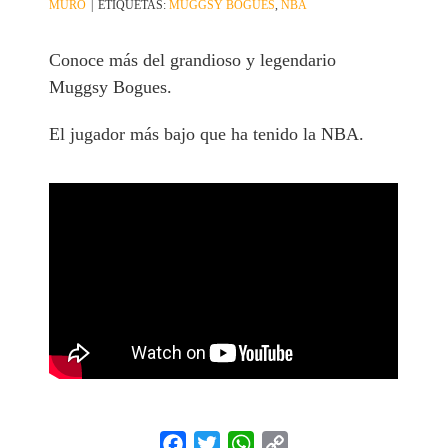
MURO
|
ETIQUETAS:
MUGGSY BOGUES
,
NBA
Conoce más del grandioso y legendario
Muggsy Bogues.
El jugador más bajo que ha tenido la NBA.
Facebook
Twitter
WhatsApp
Copy