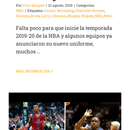
Por
Viva Basquet
|
21 agosto, 2019
|
Categorías:
NBA
|
Etiquetas:
Alonzo Mourning
,
Charlotte Hornets
,
Hornets
,
jersey
,
Larry Johnson
,
Muggsy Bogues
,
NBA
,
Retro
Falta poco para que inicie la temporada
2019-20 de la NBA y algunos equipos ya
anunciaron su nuevo uniforme,
muchos ...
MÁS INFORMACIÓN