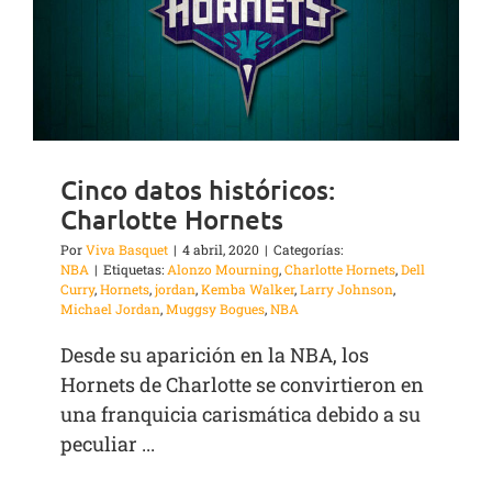
Cinco datos históricos:
Charlotte Hornets
Por
Viva Basquet
|
4 abril, 2020
|
Categorías:
NBA
|
Etiquetas:
Alonzo Mourning
,
Charlotte Hornets
,
Dell
Curry
,
Hornets
,
jordan
,
Kemba Walker
,
Larry Johnson
,
Michael Jordan
,
Muggsy Bogues
,
NBA
Desde su aparición en la NBA, los
Hornets de Charlotte se convirtieron en
una franquicia carismática debido a su
peculiar ...