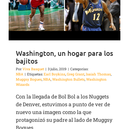
Washington, un hogar para los
bajitos
Por
Viva Basquet
|
3 julio, 2019
|
Categorías:
NBA
|
Etiquetas:
Earl Boykins
,
Greg Grant
,
Isaiah Thomas
,
Muggsy Bogues
,
NBA
,
Washington Bullets
,
Washington
Wizards
Con la llegada de Bol Bol a los Nuggets
de Denver, estuvimos a punto de ver de
nuevo una imagen como la que
protagonizó su padre al lado de Muggsy
Bogues.