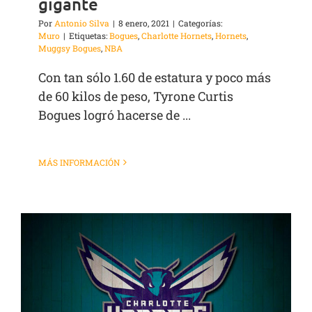
gigante
Por
Antonio Silva
|
8 enero, 2021
|
Categorías:
Muro
|
Etiquetas:
Bogues
,
Charlotte Hornets
,
Hornets
,
Muggsy Bogues
,
NBA
Con tan sólo 1.60 de estatura y poco más
de 60 kilos de peso, Tyrone Curtis
Bogues logró hacerse de ...
MÁS INFORMACIÓN