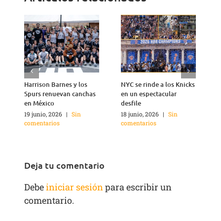
Harrison Barnes y los
NYC se rinde a los Knicks
T
Spurs renuevan canchas
en un espectacular
n
en México
desfile
1
c
19 junio, 2026
|
Sin
18 junio, 2026
|
Sin
comentarios
comentarios
Deja tu comentario
Debe
iniciar sesión
para escribir un
comentario.