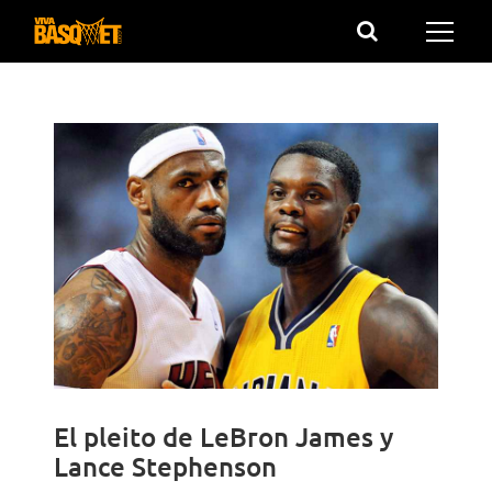
Saltar
al
contenido
El pleito de LeBron James y
Lance Stephenson