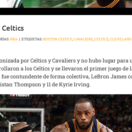
 Celtics
RÍAS:
NBA
|
ETIQUETAS:
BOSTON CELTICS
,
CAVALIERS
,
CELTICS
,
CLEVELAND 
onizada por Celtics y Cavaliers y no hubo lugar para 
ollaron a los Celtics y se llevaron el primer juego de 
d fue contundente de forma colectiva, LeBron James c
ristan Thompson y 11 de Kyrie Irving.