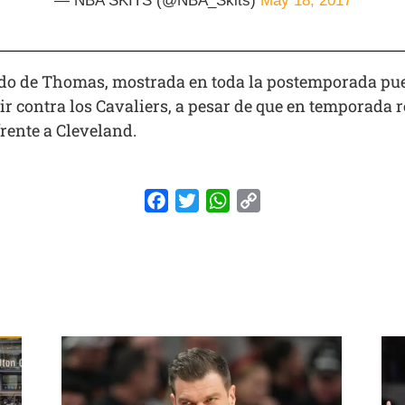
— NBA SKITS (@NBA_Skits)
May 18, 2017
 todo de Thomas, mostrada en toda la postemporada pue
 contra los Cavaliers, a pesar de que en temporada r
rente a Cleveland.
Facebook
Twitter
WhatsApp
Copy
Link