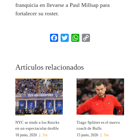
franquicia en llevarse a Paul Millsap para
fortalecer su roster.
Facebook
Twitter
WhatsApp
Copy
Link
Artículos relacionados
NYC se rinde a los Knicks
Tiago Splitter es el nuevo
J
en un espectacular desfile
coach de Bulls
N
18 junio, 2026
|
Sin
15 junio, 2026
|
Sin
1