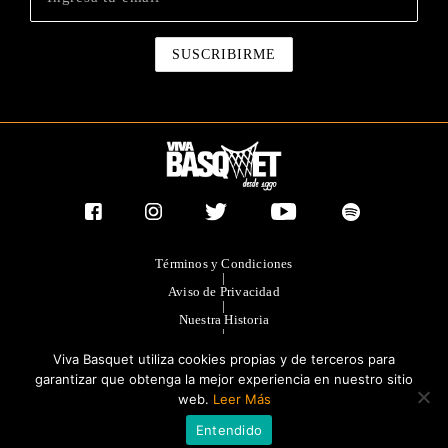
Términos y Condiciones
|
Aviso de Privacidad
|
Nuestra Historia
|
Contacto Directo
Viva Basquet utiliza cookies propias y de terceros para
|
Publicidad
garantizar que obtenga la mejor experiencia en nuestro sitio
web.
Leer Más
®TODOS LOS DERECHOS RESERVADOS 2023. GRUPO OLIMPIA
Entendido
EDITORES.