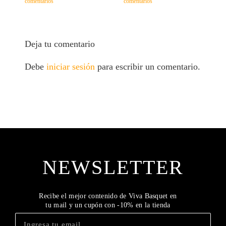
comentarios
comentarios
c
Deja tu comentario
Debe
iniciar sesión
para escribir un comentario.
NEWSLETTER
Recibe el mejor contenido de Viva Basquet en
tu mail y un cupón con -10% en la tienda