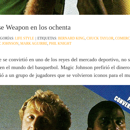
se Weapon en los ochenta
GORÍAS:
LIFE STYLE
|
ETIQUETAS:
BERNARD KING
,
CHUCK TAYLOR
,
COMERC
C JOHNSON
,
MARK AGUIRRE
,
PHIL KNIGHT
se convirtió en uno de los reyes del mercado deportivo, no sól
 en el mundo del basquetbol. Magic Johnson prefirió el dinero
nió a un grupo de jugadores que se volvieron iconos para el m