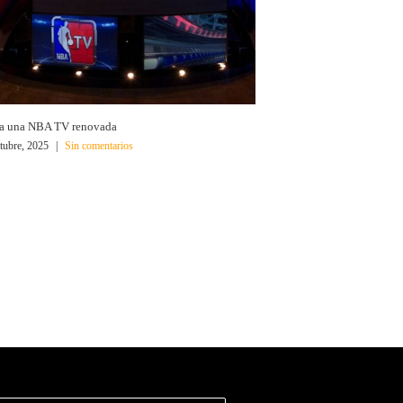
a una NBA TV renovada
tubre, 2025
|
Sin comentarios