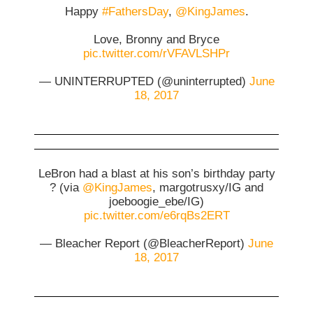
Happy
#FathersDay
,
@KingJames
.
Love, Bronny and Bryce
pic.twitter.com/rVFAVLSHPr
— UNINTERRUPTED (@uninterrupted)
June
18, 2017
LeBron had a blast at his son’s birthday party
? (via
@KingJames
, margotrusxy/IG and
joeboogie_ebe/IG)
pic.twitter.com/e6rqBs2ERT
— Bleacher Report (@BleacherReport)
June
18, 2017