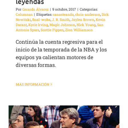
leyendas
Por
Gerardo Álvarez
|
9 octubre, 2017
|
Categorías:
Columnas
|
Etiquetas:
canasteando
,
chris-anderson
,
Dirk
Nowitzki
,
final-wnba
,
J. R. Smith
,
Jaylen Brown
,
Kevin
Durant
,
Kyrie Irving
,
Magic Johnson
,
Nick Young
,
San
Antonio Spurs
,
Scottie Pippen
,
Zion Williamson
Continúa la cuenta regresiva para el
inicio de la temporada de la NBA y los
equipos ya calientan motores de
diversas formas.
MÁS INFORMACIÓN