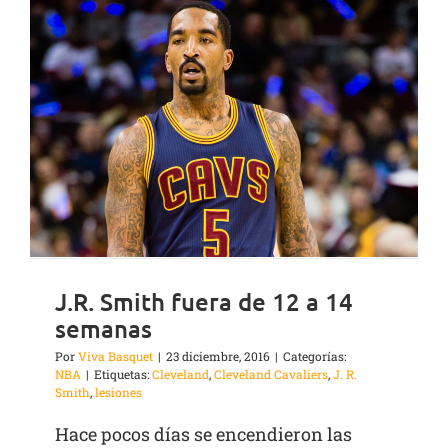
J.R. Smith fuera de 12 a 14
semanas
Por
Viva Basquet
|
23 diciembre, 2016
|
Categorías:
NBA
|
Etiquetas:
Cleveland
,
Cleveland Cavaliers
,
J. R.
Smith
,
lesiones
Hace pocos días se encendieron las