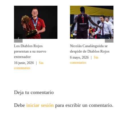
Los Diablos Rojos
Nicolás Casalánguida se
Á
presentan a su nuevo
despide de Diablos Rojos
M
entrenador
6 mayo, 2026
|
Sin
1
comentarios
c
16 junio, 2026
|
Sin
comentarios
Deja tu comentario
Debe
iniciar sesión
para escribir un comentario.