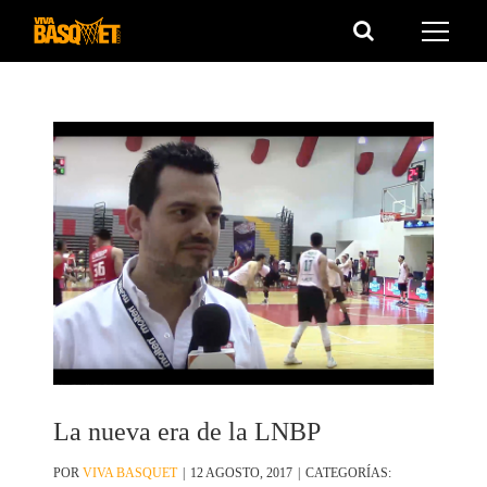
Saltar
al
contenido
La nueva era de la LNBP
POR
VIVA BASQUET
|
12 AGOSTO, 2017
|
CATEGORÍAS: