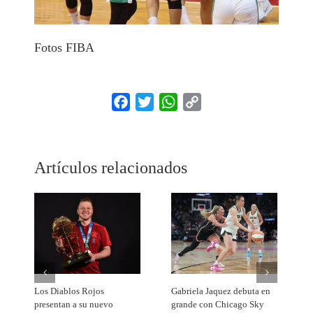
Fotos FIBA
Facebook
Twitter
WhatsApp
Copy
Link
Artículos relacionados
Los Diablos Rojos
Gabriela Jaquez debuta en
L
presentan a su nuevo
grande con Chicago Sky
a