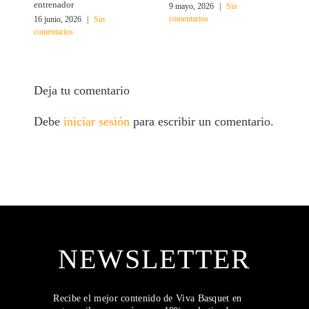
entrenador
t
9 mayo, 2026
|
Sin
comentarios
16 junio, 2026
|
Sin
8
comentarios
c
Deja tu comentario
Debe
iniciar sesión
para escribir un comentario.
NEWSLETTER
Recibe el mejor contenido de Viva Basquet en