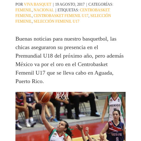
POR
VIVA BASQUET
|
19 AGOSTO, 2017
|
CATEGORÍAS:
FEMENIL
,
NACIONAL
|
ETIQUETAS:
CENTROBASKET
FEMENIL
,
CENTROBASKET FEMENIL U17
,
SELECCIÓN
FEMENIL
,
SELECCIÓN FEMENIL U17
Buenas noticias para nuestro basquetbol, las
chicas aseguraron su presencia en el
Premundial U18 del próximo año, pero además
México va por el oro en el Centrobasket
Femenil U17 que se lleva cabo en Aguada,
Puerto Rico.