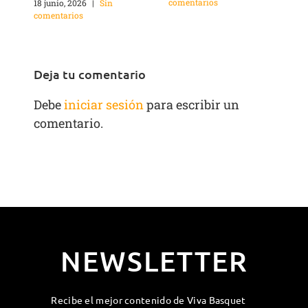
comentarios
c
18 junio, 2026
|
Sin
comentarios
Deja tu comentario
Debe
iniciar sesión
para escribir un
comentario.
NEWSLETTER
Recibe el mejor contenido de Viva Basquet