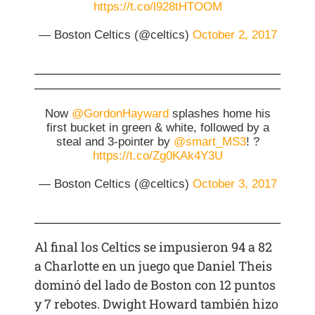
https://t.co/l928tHTOOM
— Boston Celtics (@celtics)
October 2, 2017
Now
@GordonHayward
splashes home his
first bucket in green & white, followed by a
steal and 3-pointer by
@smart_MS3
! ?
https://t.co/Zg0KAk4Y3U
— Boston Celtics (@celtics)
October 3, 2017
Al final los Celtics se impusieron 94 a 82
a Charlotte en un juego que Daniel Theis
dominó del lado de Boston con 12 puntos
y 7 rebotes. Dwight Howard también hizo