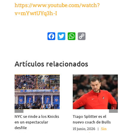
https://www.youtube.com/watch?
v=mYwtUYq3h-I
Facebook
Twitter
WhatsApp
Copy
Link
Artículos relacionados
NYC se rinde a los Knicks
Tiago Splitter es el
J
en un espectacular
nuevo coach de Bulls
q
desfile
15 junio, 2026
|
Sin
1