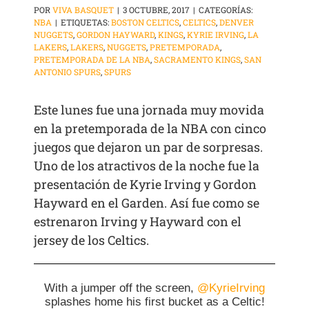
POR
VIVA BASQUET
|
3 OCTUBRE, 2017
|
CATEGORÍAS:
NBA
|
ETIQUETAS:
BOSTON CELTICS
,
CELTICS
,
DENVER
NUGGETS
,
GORDON HAYWARD
,
KINGS
,
KYRIE IRVING
,
LA
LAKERS
,
LAKERS
,
NUGGETS
,
PRETEMPORADA
,
PRETEMPORADA DE LA NBA
,
SACRAMENTO KINGS
,
SAN
ANTONIO SPURS
,
SPURS
Este lunes fue una jornada muy movida
en la pretemporada de la NBA con cinco
juegos que dejaron un par de sorpresas.
Uno de los atractivos de la noche fue la
presentación de Kyrie Irving y Gordon
Hayward en el Garden. Así fue como se
estrenaron Irving y Hayward con el
jersey de los Celtics.
With a jumper off the screen,
@KyrieIrving
splashes home his first bucket as a Celtic!