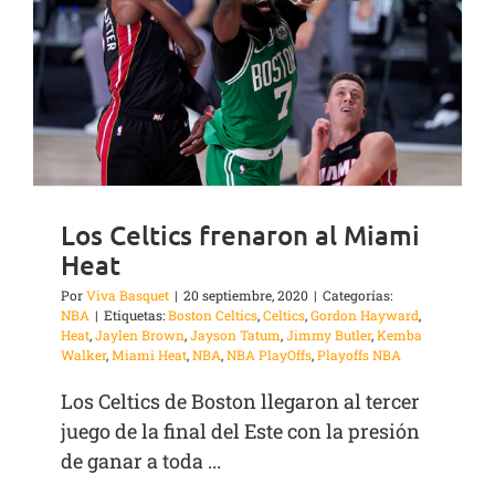
Los Celtics frenaron al Miami
Heat
Por
Viva Basquet
|
20 septiembre, 2020
|
Categorías:
NBA
|
Etiquetas:
Boston Celtics
,
Celtics
,
Gordon Hayward
,
Heat
,
Jaylen Brown
,
Jayson Tatum
,
Jimmy Butler
,
Kemba
Walker
,
Miami Heat
,
NBA
,
NBA PlayOffs
,
Playoffs NBA
Los Celtics de Boston llegaron al tercer
juego de la final del Este con la presión
de ganar a toda ...