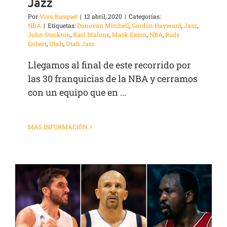
Jazz
Por
Viva Basquet
|
12 abril, 2020
|
Categorías:
NBA
|
Etiquetas:
Donovan Mitchell
,
Gordon Hayward
,
Jazz
,
John Stockton
,
Karl Malone
,
Mark Eaton
,
NBA
,
Rudy
Gobert
,
Utah
,
Utah Jazz
Llegamos al final de este recorrido por
las 30 franquicias de la NBA y cerramos
con un equipo que en ...
MÁS INFORMACIÓN