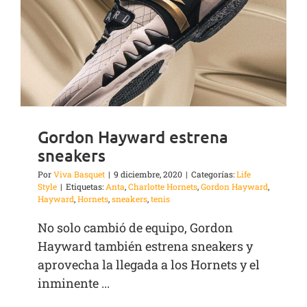
Gordon Hayward estrena
sneakers
Por
Viva Basquet
|
9 diciembre, 2020
|
Categorías:
Life
Style
|
Etiquetas:
Anta
,
Charlotte Hornets
,
Gordon Hayward
,
Hayward
,
Hornets
,
sneakers
,
tenis
No solo cambió de equipo, Gordon
Hayward también estrena sneakers y
aprovecha la llegada a los Hornets y el
inminente ...