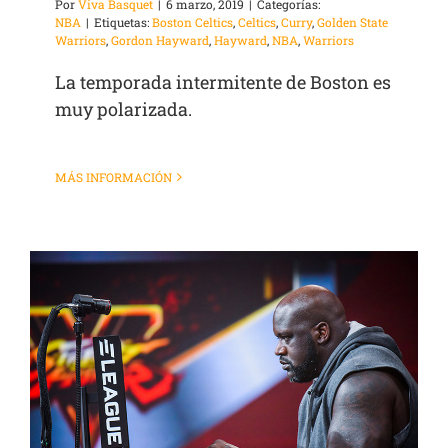
Por
Viva Basquet
|
6 marzo, 2019
|
Categorías:
NBA
|
Etiquetas:
Boston Celtics
,
Celtics
,
Curry
,
Golden State
Warriors
,
Gordon Hayward
,
Hayward
,
NBA
,
Warriors
La temporada intermitente de Boston es
muy polarizada.
MÁS INFORMACIÓN