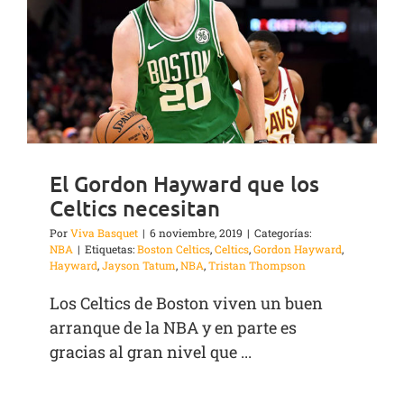
El Gordon Hayward que los
Celtics necesitan
Por
Viva Basquet
|
6 noviembre, 2019
|
Categorías:
NBA
|
Etiquetas:
Boston Celtics
,
Celtics
,
Gordon Hayward
,
Hayward
,
Jayson Tatum
,
NBA
,
Tristan Thompson
Los Celtics de Boston viven un buen
arranque de la NBA y en parte es
gracias al gran nivel que ...