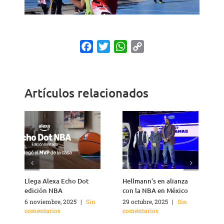
Facebook
Twitter
WhatsApp
Copy
Link
Artículos relacionados
Llega Alexa Echo Dot
Hellmann’s en alianza
edición NBA
con la NBA en México
6 noviembre, 2025
|
Sin
29 octubre, 2025
|
Sin
1
comentarios
comentarios
c